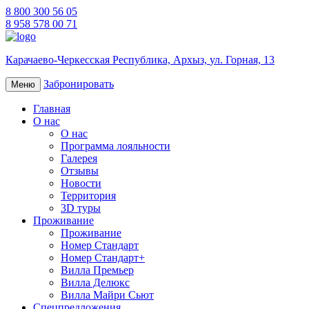
8 800 300 56 05
8 958 578 00 71
Карачаево-Черкесская Республика,
Архыз,
ул. Горная, 13
Забронировать
Меню
Главная
О нас
О нас
Программа лояльности
Галерея
Отзывы
Новости
Территория
3D туры
Проживание
Проживание
Номер Стандарт
Номер Стандарт+
Вилла Премьер
Вилла Делюкс
Вилла Майри Сьют
Спецпредложения