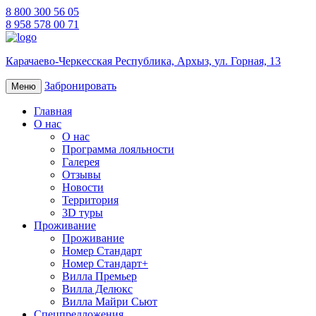
8 800 300 56 05
8 958 578 00 71
Карачаево-Черкесская Республика,
Архыз,
ул. Горная, 13
Забронировать
Меню
Главная
О нас
О нас
Программа лояльности
Галерея
Отзывы
Новости
Территория
3D туры
Проживание
Проживание
Номер Стандарт
Номер Стандарт+
Вилла Премьер
Вилла Делюкс
Вилла Майри Сьют
Спецпредложения